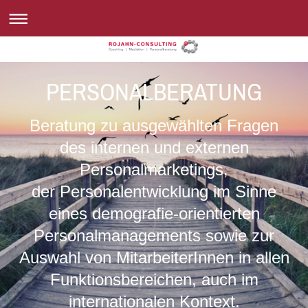
PERSONALBERATUNG
Beratung zu ausgewählten Fragen
des internen und externen
Personalmarketings,
der Personalentwicklung im Sinne
eines demografie-orientierten
Personalmanagements sowie zur
Auswahl von MitarbeiterInnen in allen
Funktionsbereichen, auch im
internationalen Kontext.