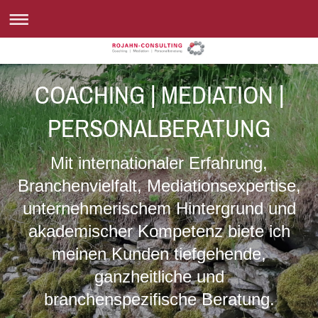
COACHING | MEDIATION |
PERSONALBERATUNG
Mit internationaler Erfahrung,
Branchenvielfalt, Mediationsexpertise,
unternehmerischem Hintergrund und
akademischer Kompetenz biete ich
meinen Kunden tiefgehende,
ganzheitliche und
branchenspezifische Beratung.