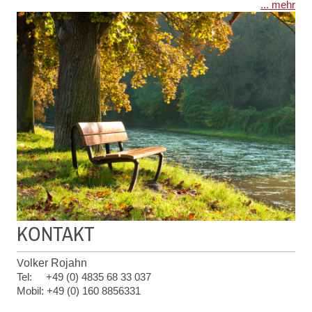
... mehr
KONTAKT
V
olker Rojahn
Tel: +49 (0) 4835 68 33 037
Mobil: +49 (0) 160 8856331