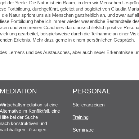
iegel der Seele. Die Natur ist ein Raum, in dem wir Menschen Ursprü
 Fortbildung, durchgeführt, geleitet und begleitet von Claudia Mari
t: die Natur spricht uns als Menschen ganzheitlich an, und zwar auf 
iese Fortbildung habe ich immer wieder wesentliche Bestandteile d
assen und von meinen Coachees dazu ausschließlich positive Resona
wicklung gearbeitet, beispielsweise durch die Teilnahme an einer Vi
senden Erlebnis. Mehr dazu gerne in einem persönlichen Gespräch.
es Lernens und des Austausches, aber auch neuer Erkenntnisse und 
MEDIATION
PERSONAL
Wirtschaftsmediation ist eine
Stellenanzeigen
Alternative im Konfliktfall, eine
Hilfe bei der Suche
Training
nach konstruktiven und
nachhaltigen Lösungen.
Seminar
e