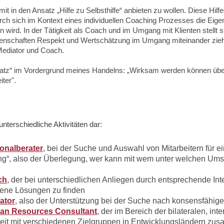
in den Ansatz „Hilfe zu Selbsthilfe“ anbieten zu wollen. Diese Hilfes
urch sich im Kontext eines individuellen Coaching Prozesses die Eigen-S
 wird. In der Tätigkeit als Coach und im Umgang mit Klienten stellt 
enschaften Respekt und Wertschätzung im Umgang miteinander ziehe
, Mediator und Coach.
ssatz“ im Vordergrund meines Handelns: „Wirksam werden können üb
ter".
nterschiedliche Aktivitäten dar:
onalberater
, bei der Suche und Auswahl von Mitarbeitern für
ng“, also der Überlegung, wer kann mit wem unter welchen Ums
ch
, der bei unterschiedlichen Anliegen durch entsprechende In
igene Lösungen zu finden
ator
, also der Unterstützung bei der Suche nach konsensfähige
n Resources Consultant
, der im Bereich der bilateralen, int
t mit verschiedenen Zielgruppen in Entwicklungsländern zusa