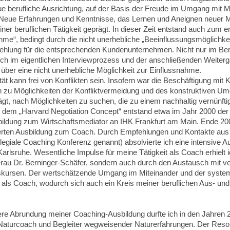
ue berufliche Ausrichtung, auf der Basis der Freude im Umgang mit 
er. Neue Erfahrungen und Kenntnisse, das Lernen und Aneignen neuer
ner beruflichen Tätigkeit geprägt. In dieser Zeit entstand auch zum 
e“, bedingt durch die nicht unerhebliche „Beeinflussungsmöglichkei
hlung für die entsprechenden Kundenunternehmen. Nicht nur im Ber
ch im eigentlichen Interviewprozess und der anschließenden Weite
 über eine nicht unerhebliche Möglichkeit zur Einflussnahme.
ität kann frei von Konflikten sein. Insofern war die Beschäftigung mit 
n zu Möglichkeiten der Konfliktvermeidung und des konstruktiven Um
t, nach Möglichkeiten zu suchen, die zu einem nachhaltig vernünfti
t dem „Harvard Negotiation Concept“ entstand etwa im Jahr 2000 der
ildung zum Wirtschaftsmediator an IHK Frankfurt am Main. Ende 2009
izierten Ausbildung zum Coach. Durch Empfehlungen und Kontakte au
legiale Coaching Konferenz genannt) absolvierte ich eine intensive
lsruhe. Wesentliche Impulse für meine Tätigkeit als Coach erhielt ic
rau Dr. Berninger-Schäfer, sondern auch durch den Austausch mit 
skursen. Der wertschätzende Umgang im Miteinander und der system
 als Coach, wodurch sich auch ein Kreis meiner beruflichen Aus- und 
tere Abrundung meiner Coaching-Ausbildung durfte ich in den Jahren
n Naturcoach und Begleiter wegweisender Naturerfahrungen. Der Reson