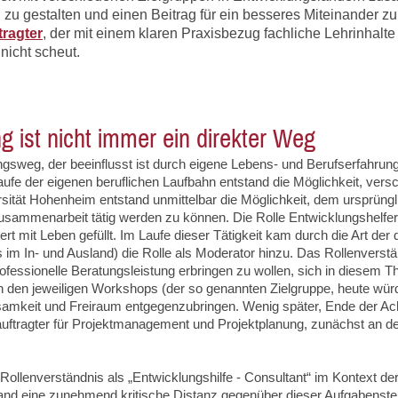
zu gestalten und einen Beitrag für ein besseres Miteinander zu 
tragter
, der mit einem klaren Praxisbezug fachliche Lehrinhalte 
nicht scheut.
ist nicht immer ein direkter Weg
ngsweg, der beeinflusst ist durch eigene Lebens- und Berufserfahru
ufe der eigenen beruflichen Laufbahn entstand die Möglichkeit, ver
ität Hohenheim entstand unmittelbar die Möglichkeit, dem ursprüng
zusammenarbeit tätig werden zu können. Die Rolle Entwicklungshelfer
t mit Leben gefüllt. Im Laufe dieser Tätigkeit kam durch die Art der
m In- und Ausland) die Rolle als Moderator hinzu. Das Rollenverstä
rofessionelle Beratungsleistung erbringen zu wollen, sich in diesem T
an den jeweiligen Workshops (der so genannten Zielgruppe, heute wür
mkeit und Freiraum entgegenzubringen. Wenig später, Ende der Acht
beauftragter für Projektmanagement und Projektplanung, zunächst an 
ollenverständnis als „Entwicklungshilfe - Consultant“ im Kontext der 
and eine zunehmend kritische Distanz gegenüber dieser Aufgabenstel