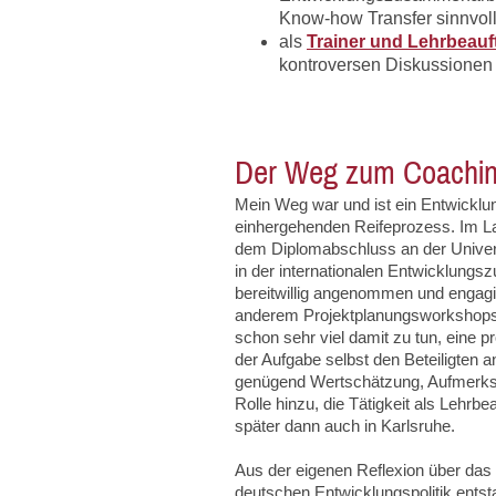
Know-how Transfer sinnvoll 
als
Trainer und Lehrbeauf
kontroversen Diskussionen 
Der Weg zum Coaching 
Mein Weg war und ist ein Entwicklu
einhergehenden Reifeprozess. Im La
dem Diplomabschluss an der Univers
in der internationalen Entwicklungs
bereitwillig angenommen und engagier
anderem Projektplanungsworkshops i
schon sehr viel damit zu tun, eine p
der Aufgabe selbst den Beteiligten 
genügend Wertschätzung, Aufmerksa
Rolle hinzu, die Tätigkeit als Lehr
später dann auch in Karlsruhe.
Aus der eigenen Reflexion über das R
deutschen Entwicklungspolitik entst