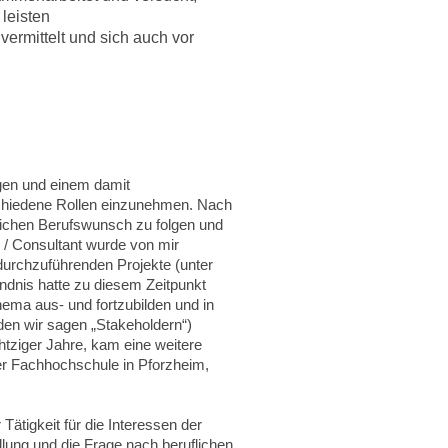
leisten
vermittelt und sich auch vor
ngen und einem damit
schiedene Rollen einzunehmen. Nach
lichen Berufswunsch zu folgen und
 / Consultant wurde von mir
 durchzuführenden Projekte (unter
ndnis hatte zu diesem Zeitpunkt
hema aus- und fortzubilden und in
den wir sagen „Stakeholdern“)
ziger Jahre, kam eine weitere
der Fachhochschule in Pforzheim,
Tätigkeit für die Interessen der
lung und die Frage nach beruflichen